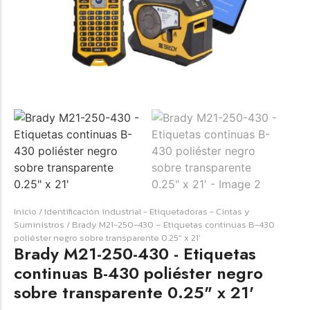
☆
☆
☆
☆
☆
Raychem HVT-Z-253/353-G – PUNTA
TERMINAL UNIP INT 35KV 2/0-350 MCM
(3UND/KIT)
Terminal eléctrico Raychem SKU HVT-Z-253/353-G
para conexiones eléctricas, terminaciones y empalmes
Inicio
/
Identificación industrial - Etiquetadoras - Cintas y
industriales. Consulte este producto en Jprintech…
Suministros
/ Brady M21-250-430 – Etiquetas continuas B-430
poliéster negro sobre transparente 0.25″ x 21′
Brady M21-250-430 - Etiquetas
Add to Cart
continuas B-430 poliéster negro
sobre transparente 0.25" x 21'
Womenswear