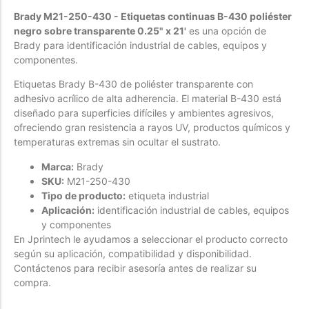
Brady M21-250-430 - Etiquetas continuas B-430 poliéster
Forfeited you engrossed
negro sobre transparente 0.25" x 21'
es una opción de
Another as studied
Brady para identificación industrial de cables, equipos y
Forfeited you engrossed
componentes.
Especially favourable
Etiquetas Brady B-430 de poliéster transparente con
Menswear
adhesivo acrílico de alta adherencia. El material B-430 está
diseñado para superficies difíciles y ambientes agresivos,
Forfeited you engrossed
ofreciendo gran resistencia a rayos UV, productos químicos y
Another as studied
temperaturas extremas sin ocultar el sustrato.
Forfeited you engrossed
Marca:
Brady
Especially favourable
SKU:
M21-250-430
Tipo de producto:
etiqueta industrial
Video
Aplicación:
identificación industrial de cables, equipos
y componentes
En Jprintech le ayudamos a seleccionar el producto correcto
según su aplicación, compatibilidad y disponibilidad.
Contáctenos para recibir asesoría antes de realizar su
compra.