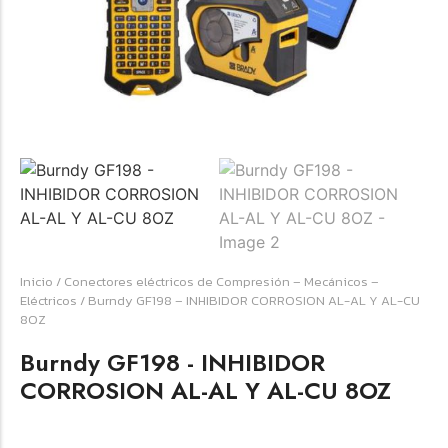
☆
☆
☆
☆
☆
Raychem HVT-Z-253/353-G – PUNTA
TERMINAL UNIP INT 35KV 2/0-350 MCM
(3UND/KIT)
Terminal eléctrico Raychem SKU HVT-Z-253/353-G
Inicio
/
Conectores eléctricos de Compresión – Mecánicos –
para conexiones eléctricas, terminaciones y empalmes
Eléctricos
/ Burndy GF198 – INHIBIDOR CORROSION AL-AL Y AL-CU
industriales. Consulte este producto en Jprintech…
8OZ
Burndy GF198 - INHIBIDOR
Add to Cart
CORROSION AL-AL Y AL-CU 8OZ
Womenswear