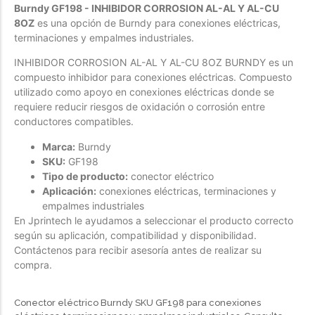
Burndy GF198 - INHIBIDOR CORROSION AL-AL Y AL-CU
Forfeited you engrossed
8OZ
es una opción de Burndy para conexiones eléctricas,
terminaciones y empalmes industriales.
Another as studied
Forfeited you engrossed
INHIBIDOR CORROSION AL-AL Y AL-CU 8OZ BURNDY es un
compuesto inhibidor para conexiones eléctricas. Compuesto
Especially favourable
utilizado como apoyo en conexiones eléctricas donde se
Menswear
requiere reducir riesgos de oxidación o corrosión entre
conductores compatibles.
Forfeited you engrossed
Marca:
Burndy
Another as studied
SKU:
GF198
Tipo de producto:
conector eléctrico
Forfeited you engrossed
Aplicación:
conexiones eléctricas, terminaciones y
Especially favourable
empalmes industriales
En Jprintech le ayudamos a seleccionar el producto correcto
Video
según su aplicación, compatibilidad y disponibilidad.
Contáctenos para recibir asesoría antes de realizar su
compra.
Conector eléctrico Burndy SKU GF198 para conexiones