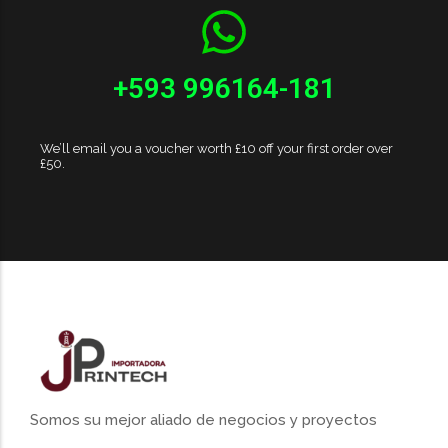
+593 996164-181
We’ll email you a voucher worth £10 off your first order over
£50.
Somos su mejor aliado de negocios y proyectos