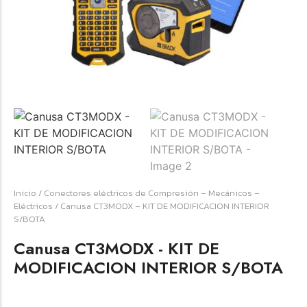
☆
☆
☆
☆
☆
Raychem HVT-Z-253/353-G – PUNTA
TERMINAL UNIP INT 35KV 2/0-350 MCM
(3UND/KIT)
Terminal eléctrico Raychem SKU HVT-Z-253/353-G
Inicio
/
Conectores eléctricos de Compresión – Mecánicos –
para conexiones eléctricas, terminaciones y empalmes
Eléctricos
/ Canusa CT3MODX – KIT DE MODIFICACION INTERIOR
industriales. Consulte este producto en Jprintech…
S/BOTA
Canusa CT3MODX - KIT DE
Add to Cart
MODIFICACION INTERIOR S/BOTA
Womenswear