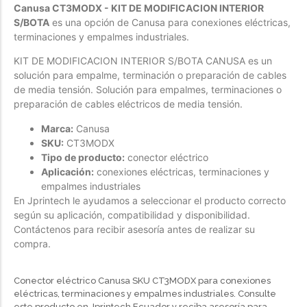
Canusa CT3MODX - KIT DE MODIFICACION INTERIOR
Forfeited you engrossed
S/BOTA
es una opción de Canusa para conexiones eléctricas,
terminaciones y empalmes industriales.
Another as studied
Forfeited you engrossed
KIT DE MODIFICACION INTERIOR S/BOTA CANUSA es un
solución para empalme, terminación o preparación de cables
Especially favourable
de media tensión. Solución para empalmes, terminaciones o
Menswear
preparación de cables eléctricos de media tensión.
Marca:
Canusa
Forfeited you engrossed
SKU:
CT3MODX
Another as studied
Tipo de producto:
conector eléctrico
Aplicación:
conexiones eléctricas, terminaciones y
Forfeited you engrossed
empalmes industriales
Especially favourable
En Jprintech le ayudamos a seleccionar el producto correcto
según su aplicación, compatibilidad y disponibilidad.
Video
Contáctenos para recibir asesoría antes de realizar su
compra.
Conector eléctrico Canusa SKU CT3MODX para conexiones
eléctricas, terminaciones y empalmes industriales. Consulte
este producto en Jprintech Ecuador y reciba asesoría para