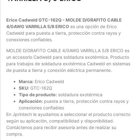
Forfeited you engrossed
Another as studied
Erico Cadweld GTC-162Q - MOLDE D/GRAFITO CABLE
Forfeited you engrossed
4/0AWG VARRILLA 5/8 ERICO
es una opción de Erico
Cadweld para puesta a tierra, protección contra rayos y
Especially favourable
conexiones confiables.
Menswear
MOLDE D/GRAFITO CABLE 4/0AWG VARRILLA 5/8 ERICO es
un accesorio Cadweld para soldadura exotérmica. Producto
Forfeited you engrossed
para trabajos de soldadura exotérmica Cadweld en sistemas
Another as studied
de puesta a tierra y conexión eléctrica permanente.
Forfeited you engrossed
Marca:
Erico Cadweld
Especially favourable
SKU:
GTC-162Q
Tipo de producto:
soldadura exotérmica
Video
Aplicación:
puesta a tierra, protección contra rayos y
conexiones confiables
En Jprintech le ayudamos a seleccionar el producto correcto
según su aplicación, compatibilidad y disponibilidad.
Contáctenos para recibir asesoría antes de realizar su
compra.