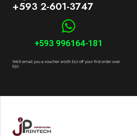
+593 2-601-3747
+593 996164-181
We’ll email you a voucher worth £10 off your first order over
£50.