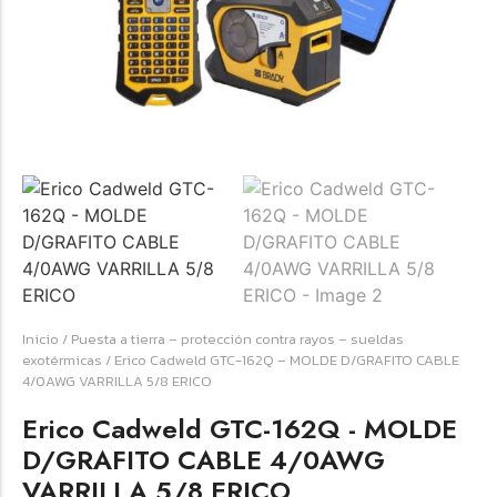
☆
☆
☆
☆
☆
Raychem HVT-Z-253/353-G – PUNTA
TERMINAL UNIP INT 35KV 2/0-350 MCM
(3UND/KIT)
Terminal eléctrico Raychem SKU HVT-Z-253/353-G
para conexiones eléctricas, terminaciones y empalmes
Inicio
/
Puesta a tierra – protección contra rayos – sueldas
industriales. Consulte este producto en Jprintech…
exotérmicas
/ Erico Cadweld GTC-162Q – MOLDE D/GRAFITO CABLE
4/0AWG VARRILLA 5/8 ERICO
Add to Cart
Erico Cadweld GTC-162Q - MOLDE
D/GRAFITO CABLE 4/0AWG
Womenswear
VARRILLA 5/8 ERICO