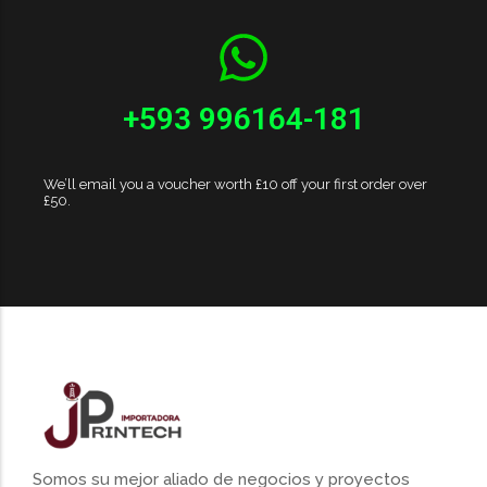
+593 996164-181
We’ll email you a voucher worth £10 off your first order over
£50.
Somos su mejor aliado de negocios y proyectos