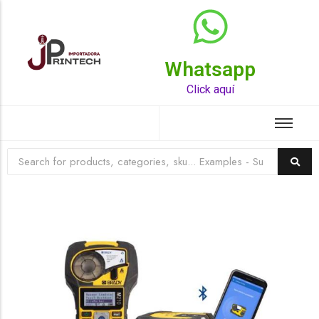
Whatsapp
Top Rated Product
Click aquí
☆
☆
☆
☆
☆
Raychem HVT-Z-253/353-G – PUNTA
TERMINAL UNIP INT 35KV 2/0-350 MCM
(3UND/KIT)
Terminal eléctrico Raychem SKU HVT-Z-253/353-G
para conexiones eléctricas, terminaciones y empalmes
industriales. Consulte este producto en Jprintech…
Add to Cart
Womenswear