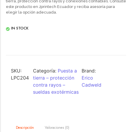
tierra, protección contra rayos y conexiones confiables. Consulte
este producto en Jprintech Ecuador y reciba asesoría para
elegir la opción adecuada.
IN STOCK
SKU:
Categoría:
Puesta a
Brand:
LPC204
tierra – protección
Erico
contra rayos –
Cadweld
sueldas exotérmicas
Valoraciones (0)
Descripción