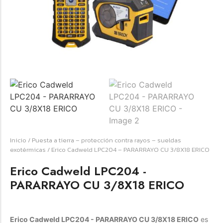
Forfeited you engrossed
Another as studied
Forfeited you engrossed
Especially favourable
Menswear
Forfeited you engrossed
Another as studied
Forfeited you engrossed
Inicio
/
Puesta a tierra – protección contra rayos – sueldas
Especially favourable
exotérmicas
/ Erico Cadweld LPC204 – PARARRAYO CU 3/8X18 ERICO
Video
Erico Cadweld LPC204 -
PARARRAYO CU 3/8X18 ERICO
Erico Cadweld LPC204 - PARARRAYO CU 3/8X18 ERICO
es