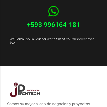
+593 996164-181
We’ll email you a voucher worth £10 off your first order over
£50.
Somos su mejor aliado de negocios y proyectos