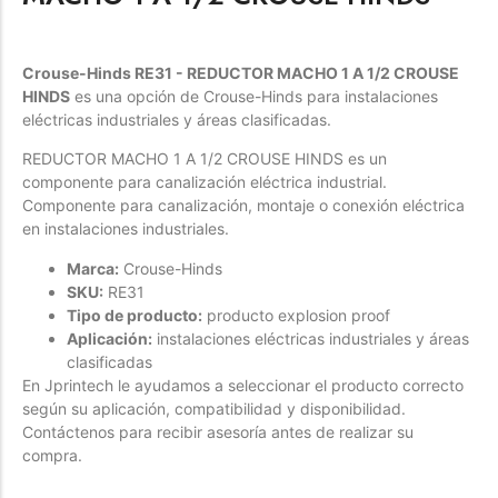
Womenswear
Forfeited you engrossed
Crouse-Hinds RE31 - REDUCTOR MACHO 1 A 1/2 CROUSE
Another as studied
HINDS
es una opción de Crouse-Hinds para instalaciones
eléctricas industriales y áreas clasificadas.
Forfeited you engrossed
Especially favourable
REDUCTOR MACHO 1 A 1/2 CROUSE HINDS es un
componente para canalización eléctrica industrial.
Menswear
Componente para canalización, montaje o conexión eléctrica
en instalaciones industriales.
Forfeited you engrossed
Marca:
Crouse-Hinds
Another as studied
SKU:
RE31
Forfeited you engrossed
Tipo de producto:
producto explosion proof
Aplicación:
instalaciones eléctricas industriales y áreas
Especially favourable
clasificadas
Video
En Jprintech le ayudamos a seleccionar el producto correcto
según su aplicación, compatibilidad y disponibilidad.
Contáctenos para recibir asesoría antes de realizar su
compra.