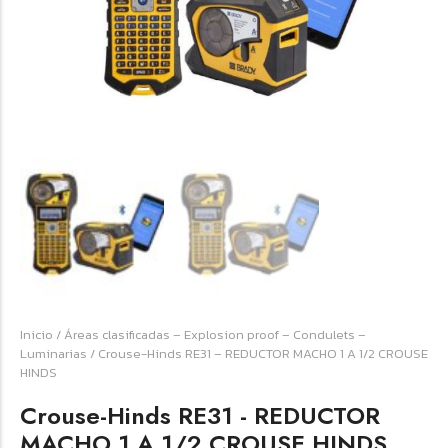
☆
☆
☆
☆
☆
Raychem HVT-Z-253/353-G – PUNTA
TERMINAL UNIP INT 35KV 2/0-350 MCM
(3UND/KIT)
Terminal eléctrico Raychem SKU HVT-Z-253/353-G
para conexiones eléctricas, terminaciones y empalmes
industriales. Consulte este producto en Jprintech…
Inicio
/
Áreas clasificadas – Explosion proof – Condulets –
Luminarias
/ Crouse-Hinds RE31 – REDUCTOR MACHO 1 A 1/2 CROUSE
HINDS
Add to Cart
Crouse-Hinds RE31 - REDUCTOR
MACHO 1 A 1/2 CROUSE HINDS