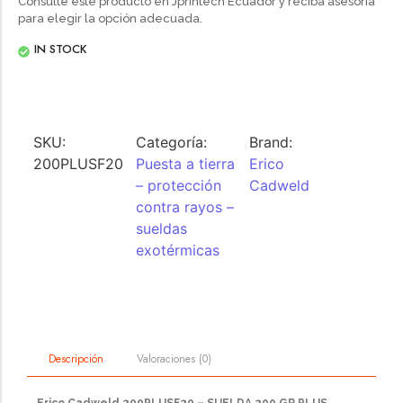
Consulte este producto en Jprintech Ecuador y reciba asesoría
para elegir la opción adecuada.
IN STOCK
SKU:
Categoría:
Brand:
200PLUSF20
Puesta a tierra
Erico
– protección
Cadweld
contra rayos –
sueldas
exotérmicas
Valoraciones (0)
Descripción
Erico Cadweld 200PLUSF20 – SUELDA 200 GR PLUS