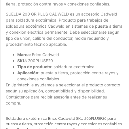
tierra, protección contra rayos y conexiones confiables.
Forfeited you engrossed
SUELDA 200 GR PLUS CADWELD es un accesorio Cadweld
Another as studied
para soldadura exotérmica. Producto para trabajos de
Forfeited you engrossed
soldadura exotérmica Cadweld en sistemas de puesta a tierra
y conexión eléctrica permanente. Debe seleccionarse según
Especially favourable
Menswear
tipo de unión, calibre del conductor, molde requerido y
procedimiento técnico aplicable.
Forfeited you engrossed
Marca:
Erico Cadweld
Another as studied
SKU:
200PLUSF20
Tipo de producto:
soldadura exotérmica
Forfeited you engrossed
Aplicación:
puesta a tierra, protección contra rayos y
Especially favourable
conexiones confiables
En Jprintech le ayudamos a seleccionar el producto correcto
Video
según su aplicación, compatibilidad y disponibilidad.
Contáctenos para recibir asesoría antes de realizar su
compra.
Soldadura exotérmica Erico Cadweld SKU 200PLUSF20 para
puesta a tierra, protección contra rayos y conexiones confiables.