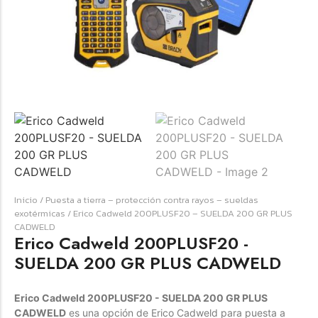
☆
☆
☆
☆
☆
Raychem HVT-Z-253/353-G – PUNTA
TERMINAL UNIP INT 35KV 2/0-350 MCM
(3UND/KIT)
Terminal eléctrico Raychem SKU HVT-Z-253/353-G
Inicio
/
Puesta a tierra – protección contra rayos – sueldas
para conexiones eléctricas, terminaciones y empalmes
exotérmicas
/ Erico Cadweld 200PLUSF20 – SUELDA 200 GR PLUS
industriales. Consulte este producto en Jprintech…
CADWELD
Erico Cadweld 200PLUSF20 -
SUELDA 200 GR PLUS CADWELD
Add to Cart
Erico Cadweld 200PLUSF20 - SUELDA 200 GR PLUS
Womenswear
CADWELD
es una opción de Erico Cadweld para puesta a