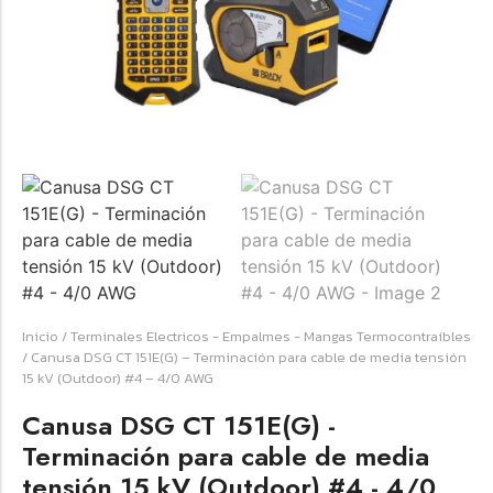
☆
☆
☆
☆
☆
Raychem HVT-Z-253/353-G – PUNTA
TERMINAL UNIP INT 35KV 2/0-350 MCM
(3UND/KIT)
Terminal eléctrico Raychem SKU HVT-Z-253/353-G
para conexiones eléctricas, terminaciones y empalmes
Inicio
/
Terminales Electricos - Empalmes - Mangas Termocontraíbles
industriales. Consulte este producto en Jprintech…
/ Canusa DSG CT 151E(G) – Terminación para cable de media tensión
15 kV (Outdoor) #4 – 4/0 AWG
Add to Cart
Canusa DSG CT 151E(G) -
Terminación para cable de media
Womenswear
tensión 15 kV (Outdoor) #4 - 4/0