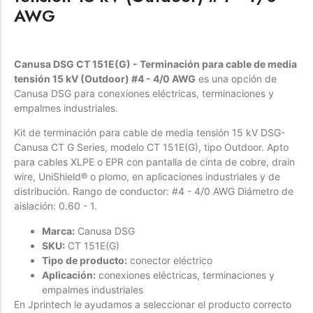
AWG
Forfeited you engrossed
Another as studied
Forfeited you engrossed
Canusa DSG CT 151E(G) - Terminación para cable de media
Especially favourable
tensión 15 kV (Outdoor) #4 - 4/0 AWG
es una opción de
Canusa DSG para conexiones eléctricas, terminaciones y
Menswear
empalmes industriales.
Kit de terminación para cable de media tensión 15 kV DSG-
Forfeited you engrossed
Canusa CT G Series, modelo CT 151E(G), tipo Outdoor. Apto
Another as studied
para cables XLPE o EPR con pantalla de cinta de cobre, drain
Forfeited you engrossed
wire, UniShield® o plomo, en aplicaciones industriales y de
distribución. Rango de conductor: #4 - 4/0 AWG Diámetro de
Especially favourable
aislación: 0.60 - 1.
Video
Marca:
Canusa DSG
SKU:
CT 151E(G)
Tipo de producto:
conector eléctrico
Aplicación:
conexiones eléctricas, terminaciones y
empalmes industriales
En Jprintech le ayudamos a seleccionar el producto correcto