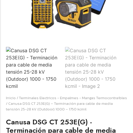
☆
☆
☆
☆
☆
Raychem HVT-Z-253/353-G – PUNTA
TERMINAL UNIP INT 35KV 2/0-350 MCM
(3UND/KIT)
Terminal eléctrico Raychem SKU HVT-Z-253/353-G
para conexiones eléctricas, terminaciones y empalmes
industriales. Consulte este producto en Jprintech…
Inicio
/
Terminales Electricos - Empalmes - Mangas Termocontraíbles
/ Canusa DSG CT 253E(G) – Terminación para cable de media
tensión 25-28 kV (Outdoor) 1000 – 1750 kcmil
Add to Cart
Canusa DSG CT 253E(G) -
Womenswear
Terminación para cable de media