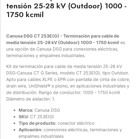
tensión 25-28 kV (Outdoor) 1000 -
Forfeited you engrossed
1750 kcmil
Another as studied
Forfeited you engrossed
Especially favourable
Canusa DSG CT 253E(G) - Terminación para cable de
media tensión 25-28 kV (Outdoor) 1000 - 1750 kcmil
es
Menswear
una opción de Canusa DSG para conexiones eléctricas,
terminaciones y empalmes industriales.
Forfeited you engrossed
Kit de terminación para cable de media tensión 25-28 kV
Another as studied
DSG-Canusa CT G Series, modelo CT 253E(G), tipo Outdoor.
Forfeited you engrossed
Apto para cables XLPE o EPR con pantalla de cinta de cobre,
drain wire, UniShield® o plomo, en aplicaciones industriales y
Especially favourable
de distribución. Rango de conductor: 1000 - 1750 kcmil
Video
Diámetro de aislación: 1.
Marca:
Canusa DSG
SKU:
CT 253E(G)
Tipo de producto:
conector eléctrico
Aplicación:
conexiones eléctricas, terminaciones y
empalmes industriales