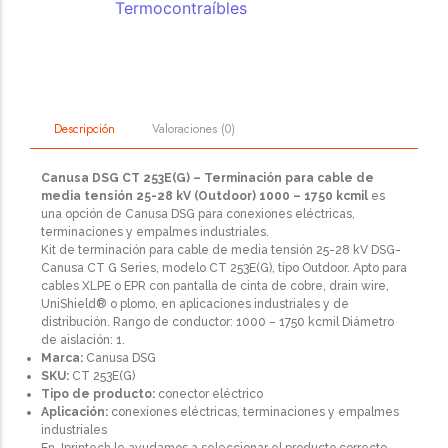
Termocontraíbles
Valoraciones (0)
Descripción
Canusa DSG CT 253E(G) – Terminación para cable de
media tensión 25-28 kV (Outdoor) 1000 – 1750 kcmil
es
una opción de Canusa DSG para conexiones eléctricas,
terminaciones y empalmes industriales.
Kit de terminación para cable de media tensión 25-28 kV DSG-
Canusa CT G Series, modelo CT 253E(G), tipo Outdoor. Apto para
cables XLPE o EPR con pantalla de cinta de cobre, drain wire,
UniShield® o plomo, en aplicaciones industriales y de
distribución. Rango de conductor: 1000 – 1750 kcmil Diámetro
de aislación: 1.
Marca:
Canusa DSG
SKU:
CT 253E(G)
Tipo de producto:
conector eléctrico
Aplicación:
conexiones eléctricas, terminaciones y empalmes
industriales
En Jprintech le ayudamos a seleccionar el producto correcto