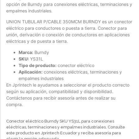
opción de Burndy para conexiones eléctricas, terminaciones y
Forfeited you engrossed
empalmes industriales.
Another as studied
UNION TUBULAR P/CABLE 350MCM BURNDY es un conector
Forfeited you engrossed
eléctrico para conductores o puesta a tierra. Conector para
unión, derivación o conexión de conductores en aplicaciones
Especially favourable
eléctricas y de puesta a tierra.
Menswear
Marca:
Burndy
SKU:
YS31L
Forfeited you engrossed
Tipo de producto:
conector eléctrico
Another as studied
Aplicación:
conexiones eléctricas, terminaciones y
Forfeited you engrossed
empalmes industriales
En Jprintech le ayudamos a seleccionar el producto correcto
Especially favourable
según su aplicación, compatibilidad y disponibilidad.
Contáctenos para recibir asesoría antes de realizar su
Video
compra.
Conector eléctrico Burndy SKU YS31L para conexiones
eléctricas, terminaciones y empalmes industriales. Consulte
este producto en Jprintech Ecuador y reciba asesoría para
elegir la opción adecuada.