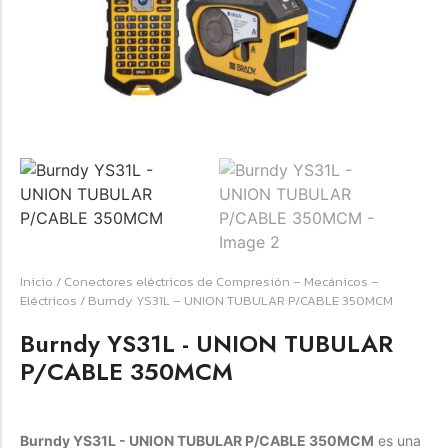
☆
☆
☆
☆
☆
Raychem HVT-Z-253/353-G – PUNTA
TERMINAL UNIP INT 35KV 2/0-350 MCM
(3UND/KIT)
Terminal eléctrico Raychem SKU HVT-Z-253/353-G
Inicio
/
Conectores eléctricos de Compresión – Mecánicos –
para conexiones eléctricas, terminaciones y empalmes
Eléctricos
/ Burndy YS31L – UNION TUBULAR P/CABLE 350MCM
industriales. Consulte este producto en Jprintech…
Burndy YS31L - UNION TUBULAR
P/CABLE 350MCM
Add to Cart
Womenswear
Burndy YS31L - UNION TUBULAR P/CABLE 350MCM
es una