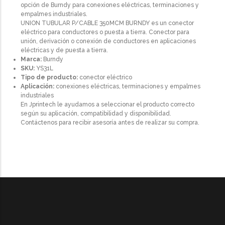
opción de Burndy para conexiones eléctricas, terminaciones y
empalmes industriales.
UNION TUBULAR P/CABLE 350MCM BURNDY es un conector
eléctrico para conductores o puesta a tierra. Conector para
unión, derivación o conexión de conductores en aplicaciones
eléctricas y de puesta a tierra.
Marca:
Burndy
SKU:
YS31L
Tipo de producto:
conector eléctrico
Aplicación:
conexiones eléctricas, terminaciones y empalmes
industriales
En Jprintech le ayudamos a seleccionar el producto correcto
según su aplicación, compatibilidad y disponibilidad.
Contáctenos para recibir asesoría antes de realizar su compra.