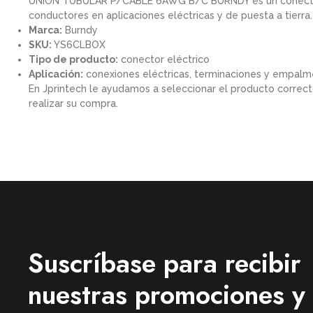
UNION TUBULAR P/CABLE 6AWG B/C BURNDY es un conector el
conductores en aplicaciones eléctricas y de puesta a tierra.
Marca:
Burndy
SKU:
YS6CLBOX
Tipo de producto:
conector eléctrico
Aplicación:
conexiones eléctricas, terminaciones y empalme
En Jprintech le ayudamos a seleccionar el producto correcto
realizar su compra.
Suscríbase para recibir
nuestras promociones y