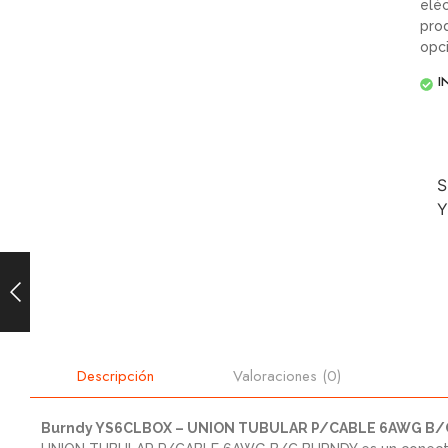
eléc
prod
opc
I
S
Y
Valoraciones (0)
Descripción
Burndy YS6CLBOX – UNION TUBULAR P/CABLE 6AWG B/