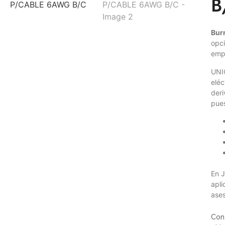
B
Bur
opci
empa
UNI
eléc
deri
pues
En J
apli
ases
Con