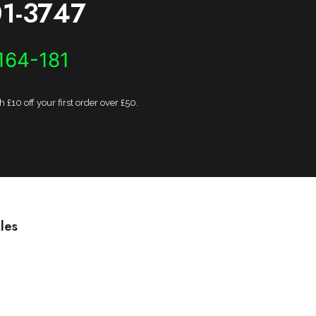
1-3747
164-181
£10 off your first order over £50.
les