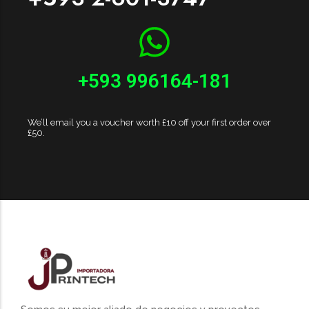
+593 996164-181
We’ll email you a voucher worth £10 off your first order over
£50.