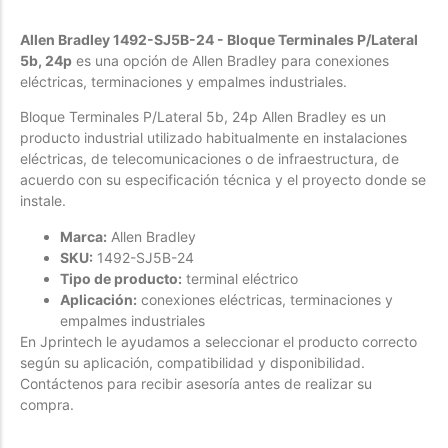
Forfeited you engrossed
Allen Bradley 1492-SJ5B-24 - Bloque Terminales P/Lateral
Another as studied
5b, 24p
es una opción de Allen Bradley para conexiones
eléctricas, terminaciones y empalmes industriales.
Forfeited you engrossed
Especially favourable
Bloque Terminales P/Lateral 5b, 24p Allen Bradley es un
producto industrial utilizado habitualmente en instalaciones
Menswear
eléctricas, de telecomunicaciones o de infraestructura, de
acuerdo con su especificación técnica y el proyecto donde se
Forfeited you engrossed
instale.
Another as studied
Marca:
Allen Bradley
Forfeited you engrossed
SKU:
1492-SJ5B-24
Tipo de producto:
terminal eléctrico
Especially favourable
Aplicación:
conexiones eléctricas, terminaciones y
Video
empalmes industriales
En Jprintech le ayudamos a seleccionar el producto correcto
según su aplicación, compatibilidad y disponibilidad.
Contáctenos para recibir asesoría antes de realizar su
compra.