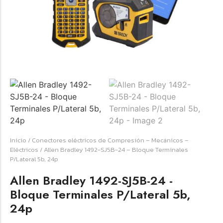
☆
☆
☆
☆
☆
Raychem HVT-Z-253/353-G – PUNTA
TERMINAL UNIP INT 35KV 2/0-350 MCM
(3UND/KIT)
Terminal eléctrico Raychem SKU HVT-Z-253/353-G
Inicio
/
Conectores eléctricos de Compresión – Mecánicos –
para conexiones eléctricas, terminaciones y empalmes
Eléctricos
/ Allen Bradley 1492-SJ5B-24 – Bloque Terminales
industriales. Consulte este producto en Jprintech…
P/Lateral 5b, 24p
Allen Bradley 1492-SJ5B-24 -
Add to Cart
Bloque Terminales P/Lateral 5b,
24p
Womenswear