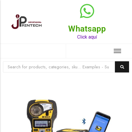
Whatsapp
Top Rated Product
Click aquí
☆
☆
☆
☆
☆
Raychem HVT-Z-253/353-G – PUNTA
TERMINAL UNIP INT 35KV 2/0-350 MCM
(3UND/KIT)
Terminal eléctrico Raychem SKU HVT-Z-253/353-G
para conexiones eléctricas, terminaciones y empalmes
industriales. Consulte este producto en Jprintech…
Add to Cart
Womenswear