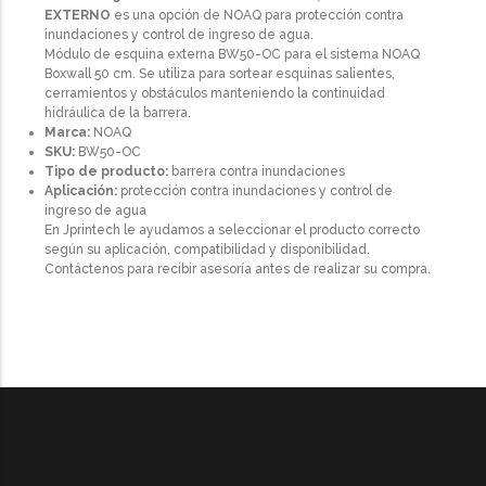
EXTERNO
es una opción de NOAQ para protección contra
inundaciones y control de ingreso de agua.
Módulo de esquina externa BW50-OC para el sistema NOAQ
Boxwall 50 cm. Se utiliza para sortear esquinas salientes,
cerramientos y obstáculos manteniendo la continuidad
hidráulica de la barrera.
Marca:
NOAQ
SKU:
BW50-OC
Tipo de producto:
barrera contra inundaciones
Aplicación:
protección contra inundaciones y control de
ingreso de agua
En Jprintech le ayudamos a seleccionar el producto correcto
según su aplicación, compatibilidad y disponibilidad.
Contáctenos para recibir asesoría antes de realizar su compra.