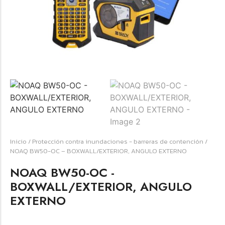
Forfeited you engrossed
Another as studied
Forfeited you engrossed
Especially favourable
Menswear
Forfeited you engrossed
Another as studied
Forfeited you engrossed
Inicio
/
Protección contra inundaciones - barreras de contención
/
Especially favourable
NOAQ BW50-OC – BOXWALL/EXTERIOR, ANGULO EXTERNO
Video
NOAQ BW50-OC -
BOXWALL/EXTERIOR, ANGULO
EXTERNO