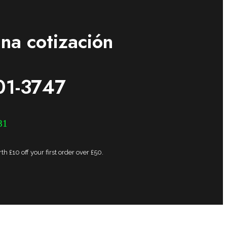
na cotización
01-3747
81
h £10 off your first order over £50.