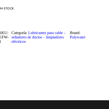
IN STOCK
SKU:
Categoría:
Lubricantes para cable –
Brand:
EFW-
selladores de ductos – limpiadores
Polywater
1
eléctricos