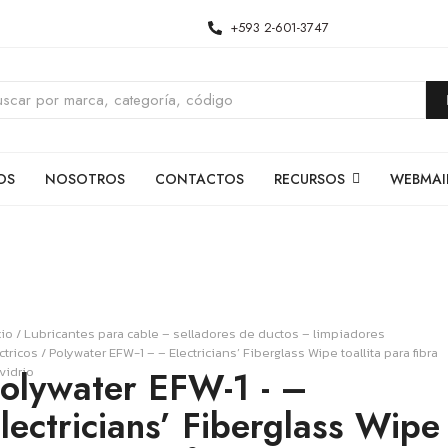
+593 2-601-3747
OS
NOSOTROS
CONTACTOS
RECURSOS
WEBMAI
cio
/
Lubricantes para cable – selladores de ductos – limpiadores
ctricos
/ Polywater EFW-1 – – Electricians’ Fiberglass Wipe toallita para fibra
vidrio
olywater EFW-1 - –
lectricians’ Fiberglass Wipe