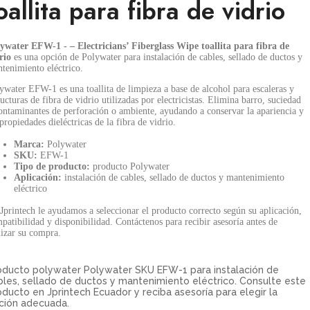
oallita para fibra de vidrio
ywater EFW-1 - – Electricians’ Fiberglass Wipe toallita para fibra de
rio
es una opción de Polywater para instalación de cables, sellado de ductos y
tenimiento eléctrico.
ywater EFW-1 es una toallita de limpieza a base de alcohol para escaleras y
ructuras de fibra de vidrio utilizadas por electricistas. Elimina barro, suciedad
ontaminantes de perforación o ambiente, ayudando a conservar la apariencia y
 propiedades dieléctricas de la fibra de vidrio.
Marca:
Polywater
SKU:
EFW-1
Tipo de producto:
producto Polywater
Aplicación:
instalación de cables, sellado de ductos y mantenimiento
eléctrico
Jprintech le ayudamos a seleccionar el producto correcto según su aplicación,
patibilidad y disponibilidad. Contáctenos para recibir asesoría antes de
lizar su compra.
oducto polywater Polywater SKU EFW-1 para instalación de
bles, sellado de ductos y mantenimiento eléctrico. Consulte este
oducto en Jprintech Ecuador y reciba asesoría para elegir la
ción adecuada.