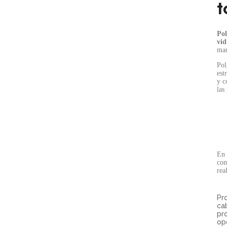
t
Pol
vid
man
Pol
est
y c
las
En 
com
rea
Pr
ca
pr
op