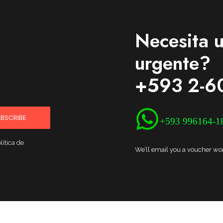
Necesita u
urgente?
+593 2-6
BSCRIBE
+593 996164-1
lítica de
We’ll email you a voucher wort