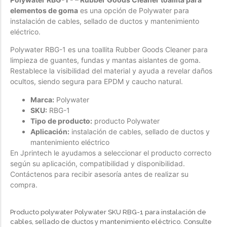
elementos de goma
es una opción de Polywater para
Forfeited you engrossed
instalación de cables, sellado de ductos y mantenimiento
Another as studied
eléctrico.
Forfeited you engrossed
Polywater RBG-1 es una toallita Rubber Goods Cleaner para
Especially favourable
limpieza de guantes, fundas y mantas aislantes de goma.
Menswear
Restablece la visibilidad del material y ayuda a revelar daños
ocultos, siendo segura para EPDM y caucho natural.
Forfeited you engrossed
Marca:
Polywater
Another as studied
SKU:
RBG-1
Forfeited you engrossed
Tipo de producto:
producto Polywater
Aplicación:
instalación de cables, sellado de ductos y
Especially favourable
mantenimiento eléctrico
Video
En Jprintech le ayudamos a seleccionar el producto correcto
según su aplicación, compatibilidad y disponibilidad.
Contáctenos para recibir asesoría antes de realizar su
compra.
Producto polywater Polywater SKU RBG-1 para instalación de
cables, sellado de ductos y mantenimiento eléctrico. Consulte