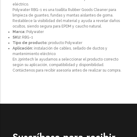
eléctrico.
Polywater RBG-1 es una toallita Rubber Goods Cleaner para
limpieza de guantes, fundas y mantas aislantes de goma.
Restablece la visibilidad del material y ayuda a revelar daños
ocultos, siendo segura para EPDM y caucho natural.
Marca:
Polywater
SKU:
RBG-1
Tipo de producto:
producto Polywater
Aplicación:
instalación de cables, sellado de ductos y
mantenimiento eléctrico
En Jprintech le ayudamos a seleccionar el producto correcto
según su aplicación, compatibilidad y disponibilidad.
Contáctenos para recibir asesoría antes de realizar su compra.
Suscríbase para recibir