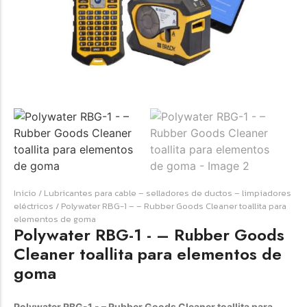
☆
☆
☆
☆
☆
Raychem HVT-Z-253/353-G – PUNTA
TERMINAL UNIP INT 35KV 2/0-350 MCM
(3UND/KIT)
Terminal eléctrico Raychem SKU HVT-Z-253/353-G
Inicio
/
Lubricantes para cable – selladores de ductos – limpiadores
para conexiones eléctricas, terminaciones y empalmes
eléctricos
/ Polywater RBG-1 – – Rubber Goods Cleaner toallita para
industriales. Consulte este producto en Jprintech…
elementos de goma
Polywater RBG-1 - – Rubber Goods
Cleaner toallita para elementos de
Add to Cart
goma
Womenswear
Polywater RBG-1 - – Rubber Goods Cleaner toallita para