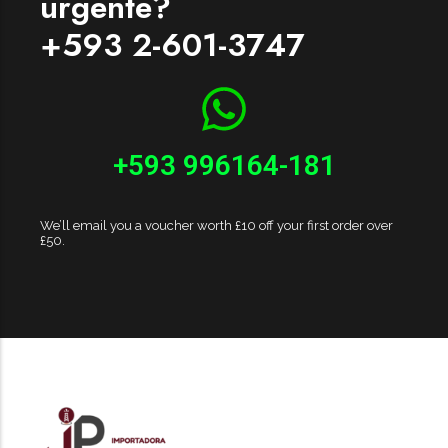
urgente?
+593 2-601-3747
+593 996164-181
We’ll email you a voucher worth £10 off your first order over
£50.