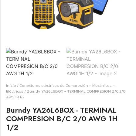
☆
☆
☆
☆
☆
Raychem HVT-Z-253/353-G – PUNTA
TERMINAL UNIP INT 35KV 2/0-350 MCM
(3UND/KIT)
Terminal eléctrico Raychem SKU HVT-Z-253/353-G
Inicio
/
Conectores eléctricos de Compresión – Mecánicos –
para conexiones eléctricas, terminaciones y empalmes
Eléctricos
/ Burndy YA26L6BOX – TERMINAL COMPRESION B/C 2/0
industriales. Consulte este producto en Jprintech…
AWG 1H 1/2
Burndy YA26L6BOX - TERMINAL
Add to Cart
COMPRESION B/C 2/0 AWG 1H
1/2
Womenswear