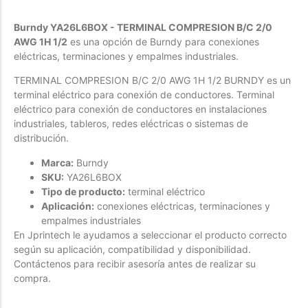
Forfeited you engrossed
Burndy YA26L6BOX - TERMINAL COMPRESION B/C 2/0
Another as studied
AWG 1H 1/2
es una opción de Burndy para conexiones
eléctricas, terminaciones y empalmes industriales.
Forfeited you engrossed
Especially favourable
TERMINAL COMPRESION B/C 2/0 AWG 1H 1/2 BURNDY es un
terminal eléctrico para conexión de conductores. Terminal
Menswear
eléctrico para conexión de conductores en instalaciones
industriales, tableros, redes eléctricas o sistemas de
Forfeited you engrossed
distribución.
Another as studied
Marca:
Burndy
Forfeited you engrossed
SKU:
YA26L6BOX
Tipo de producto:
terminal eléctrico
Especially favourable
Aplicación:
conexiones eléctricas, terminaciones y
Video
empalmes industriales
En Jprintech le ayudamos a seleccionar el producto correcto
según su aplicación, compatibilidad y disponibilidad.
Contáctenos para recibir asesoría antes de realizar su
compra.