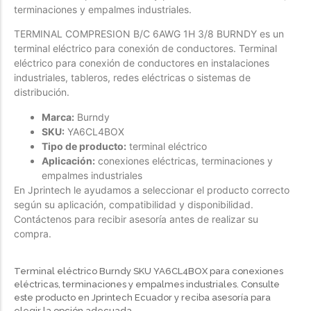
terminaciones y empalmes industriales.
Forfeited you engrossed
TERMINAL COMPRESION B/C 6AWG 1H 3/8 BURNDY es un
Another as studied
terminal eléctrico para conexión de conductores. Terminal
Forfeited you engrossed
eléctrico para conexión de conductores en instalaciones
industriales, tableros, redes eléctricas o sistemas de
Especially favourable
Menswear
distribución.
Marca:
Burndy
Forfeited you engrossed
SKU:
YA6CL4BOX
Another as studied
Tipo de producto:
terminal eléctrico
Aplicación:
conexiones eléctricas, terminaciones y
Forfeited you engrossed
empalmes industriales
Especially favourable
En Jprintech le ayudamos a seleccionar el producto correcto
según su aplicación, compatibilidad y disponibilidad.
Video
Contáctenos para recibir asesoría antes de realizar su
compra.
Terminal eléctrico Burndy SKU YA6CL4BOX para conexiones
eléctricas, terminaciones y empalmes industriales. Consulte
este producto en Jprintech Ecuador y reciba asesoría para
elegir la opción adecuada.