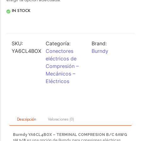
IN STOCK
SKU:
Categoría:
Brand:
YA6CL4BOX
Conectores
Burndy
eléctricos de
Compresión –
Mecánicos –
Eléctricos
Valoraciones (0)
Descripción
Burndy YA6CL4BOX – TERMINAL COMPRESION B/C 6AWG
1H 3/8
es una opción de Burndy para conexiones eléctricas,