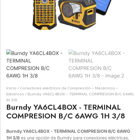
☆
☆
☆
☆
☆
Raychem HVT-Z-253/353-G – PUNTA
TERMINAL UNIP INT 35KV 2/0-350 MCM
(3UND/KIT)
Terminal eléctrico Raychem SKU HVT-Z-253/353-G
Inicio
/
Conectores eléctricos de Compresión – Mecánicos –
para conexiones eléctricas, terminaciones y empalmes
Eléctricos
/ Burndy YA6CL4BOX – TERMINAL COMPRESION B/C 6AWG
industriales. Consulte este producto en Jprintech…
1H 3/8
Burndy YA6CL4BOX - TERMINAL
COMPRESION B/C 6AWG 1H 3/8
Add to Cart
Burndy YA6CL4BOX - TERMINAL COMPRESION B/C 6AWG
Womenswear
1H 3/8
es una opción de Burndy para conexiones eléctricas,