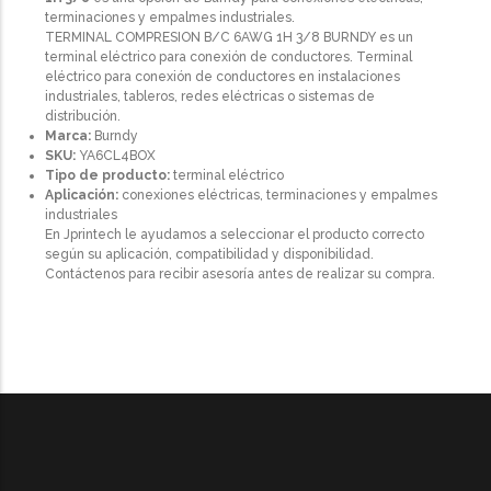
terminaciones y empalmes industriales.
TERMINAL COMPRESION B/C 6AWG 1H 3/8 BURNDY es un
terminal eléctrico para conexión de conductores. Terminal
eléctrico para conexión de conductores en instalaciones
industriales, tableros, redes eléctricas o sistemas de
distribución.
Marca:
Burndy
SKU:
YA6CL4BOX
Tipo de producto:
terminal eléctrico
Aplicación:
conexiones eléctricas, terminaciones y empalmes
industriales
En Jprintech le ayudamos a seleccionar el producto correcto
según su aplicación, compatibilidad y disponibilidad.
Contáctenos para recibir asesoría antes de realizar su compra.