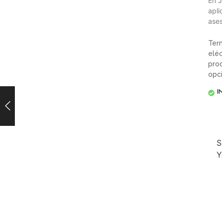
En J
apli
ases
Ter
eléc
prod
opc
I
S
Y