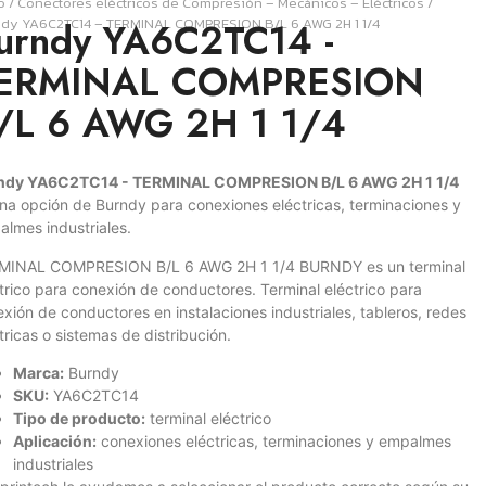
o
/
Conectores eléctricos de Compresión – Mecánicos – Eléctricos
/
dy YA6C2TC14 – TERMINAL COMPRESION B/L 6 AWG 2H 1 1/4
urndy YA6C2TC14 -
ERMINAL COMPRESION
/L 6 AWG 2H 1 1/4
ndy YA6C2TC14 - TERMINAL COMPRESION B/L 6 AWG 2H 1 1/4
na opción de Burndy para conexiones eléctricas, terminaciones y
lmes industriales.
MINAL COMPRESION B/L 6 AWG 2H 1 1/4 BURNDY es un terminal
trico para conexión de conductores. Terminal eléctrico para
xión de conductores en instalaciones industriales, tableros, redes
tricas o sistemas de distribución.
Marca:
Burndy
SKU:
YA6C2TC14
Tipo de producto:
terminal eléctrico
Aplicación:
conexiones eléctricas, terminaciones y empalmes
industriales