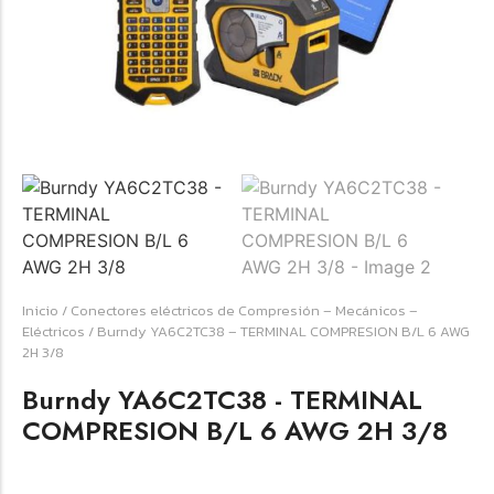
☆
☆
☆
☆
☆
Raychem HVT-Z-253/353-G – PUNTA
TERMINAL UNIP INT 35KV 2/0-350 MCM
(3UND/KIT)
Terminal eléctrico Raychem SKU HVT-Z-253/353-G
Inicio
/
Conectores eléctricos de Compresión – Mecánicos –
para conexiones eléctricas, terminaciones y empalmes
Eléctricos
/ Burndy YA6C2TC38 – TERMINAL COMPRESION B/L 6 AWG
industriales. Consulte este producto en Jprintech…
2H 3/8
Burndy YA6C2TC38 - TERMINAL
Add to Cart
COMPRESION B/L 6 AWG 2H 3/8
Womenswear