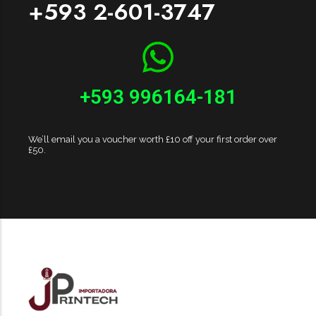
+593 2-601-3747
+593 996164-181
We’ll email you a voucher worth £10 off your first order over
£50.