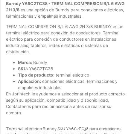
Burndy YA6C2TC38 - TERMINAL COMPRESION B/L 6 AWG
Forfeited you engrossed
2H 3/8
es una opción de Burndy para conexiones eléctricas,
terminaciones y empalmes industriales.
Another as studied
Forfeited you engrossed
TERMINAL COMPRESION B/L 6 AWG 2H 3/8 BURNDY es un
terminal eléctrico para conexión de conductores. Terminal
Especially favourable
eléctrico para conexión de conductores en instalaciones
Menswear
industriales, tableros, redes eléctricas o sistemas de
distribución.
Forfeited you engrossed
Marca:
Burndy
Another as studied
SKU:
YA6C2TC38
Tipo de producto:
terminal eléctrico
Forfeited you engrossed
Aplicación:
conexiones eléctricas, terminaciones y
Especially favourable
empalmes industriales
En Jprintech le ayudamos a seleccionar el producto correcto
Video
según su aplicación, compatibilidad y disponibilidad.
Contáctenos para recibir asesoría antes de realizar su
compra.
Terminal eléctrico Burndy SKU YA6C2TC38 para conexiones