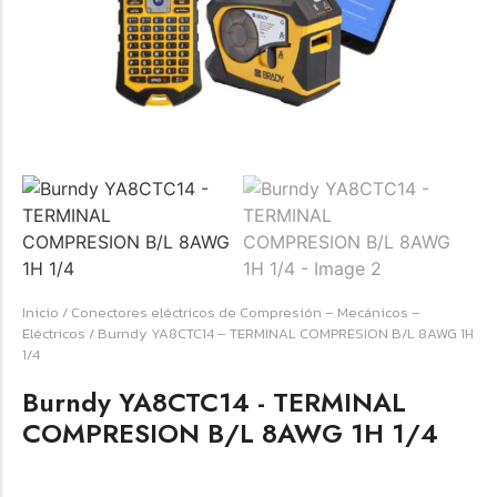
Forfeited you engrossed
Another as studied
Forfeited you engrossed
Especially favourable
Menswear
Forfeited you engrossed
Another as studied
Forfeited you engrossed
Inicio
/
Conectores eléctricos de Compresión – Mecánicos –
Especially favourable
Eléctricos
/ Burndy YA8CTC14 – TERMINAL COMPRESION B/L 8AWG 1H
1/4
Video
Burndy YA8CTC14 - TERMINAL
COMPRESION B/L 8AWG 1H 1/4