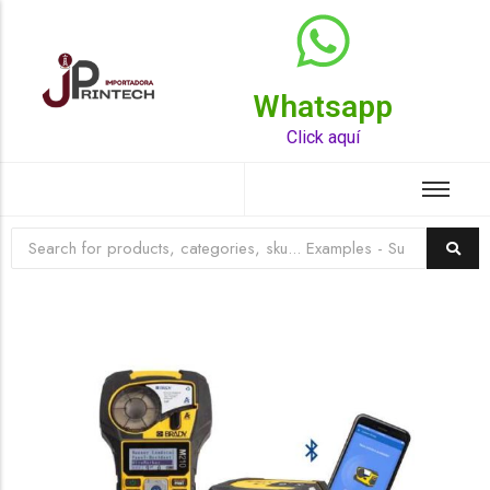
Whatsapp
Top Rated Product
Click aquí
☆
☆
☆
☆
☆
Raychem HVT-Z-253/353-G – PUNTA
TERMINAL UNIP INT 35KV 2/0-350 MCM
(3UND/KIT)
Terminal eléctrico Raychem SKU HVT-Z-253/353-G
para conexiones eléctricas, terminaciones y empalmes
industriales. Consulte este producto en Jprintech…
Add to Cart
Womenswear