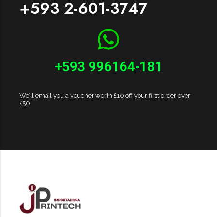
+593 2-601-3747
+593 996164-181
We’ll email you a voucher worth £10 off your first order over
£50.